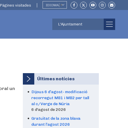
Pàgines visitades
IDIOMA
▼
L'Ajuntament
Últimes notícies
oral un
Dijous 6 d’agost- modificació
recorregut MB1 i MB2 per tall
al c/Verge de Núria
6 d'agost de 2026
Gratuïtat de la zona blava
durant l’agost 2026