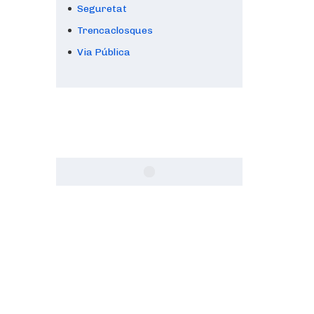
Seguretat
Trencaclosques
Via Pública