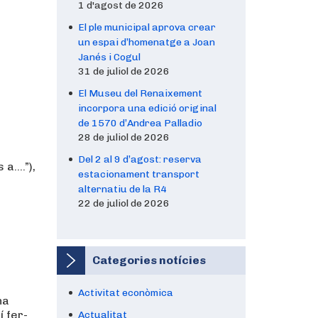
1 d'agost de 2026
El ple municipal aprova crear
un espai d’homenatge a Joan
Janés i Cogul
31 de juliol de 2026
El Museu del Renaixement
incorpora una edició original
de 1570 d’Andrea Palladio
28 de juliol de 2026
Del 2 al 9 d’agost: reserva
 a….”),
estacionament transport
alternatiu de la R4
22 de juliol de 2026
Categories notícies
i
Activitat econòmica
ha
í fer-
Actualitat