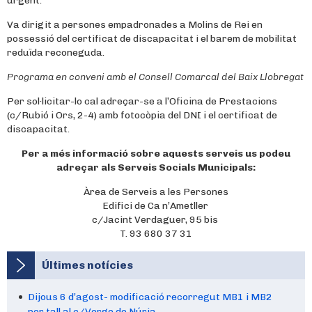
urgent.
Va dirigit a persones empadronades a Molins de Rei en
possessió del certificat de discapacitat i el barem de mobilitat
reduïda reconeguda.
Programa en conveni amb el Consell Comarcal del Baix Llobregat
Per sol·licitar-lo cal adreçar-se a l’Oficina de Prestacions
(c/Rubió i Ors, 2-4) amb fotocòpia del DNI i el certificat de
discapacitat.
Per a més informació sobre aquests serveis us podeu
adreçar als Serveis Socials Municipals:
Àrea de Serveis a les Persones
Edifici de Ca n’Ametller
c/Jacint Verdaguer, 95 bis
T. 93 680 37 31
Últimes notícies
Dijous 6 d’agost- modificació recorregut MB1 i MB2
per tall al c/Verge de Núria