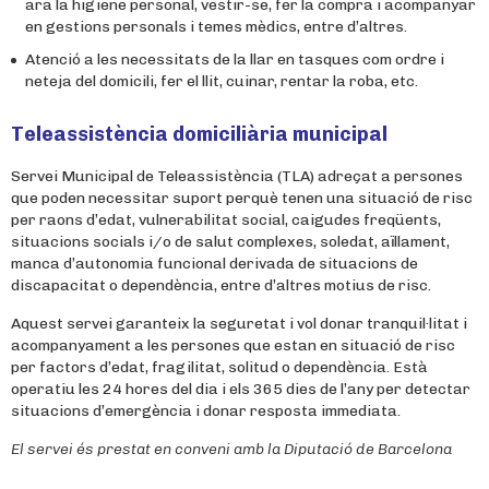
ara la higiene personal, vestir-se, fer la compra i acompanyar
en gestions personals i temes mèdics, entre d’altres.
Atenció a les necessitats de la llar en tasques com ordre i
neteja del domicili, fer el llit, cuinar, rentar la roba, etc.
Teleassistència domiciliària municipal
Servei Municipal de Teleassistència (TLA) adreçat a persones
que poden necessitar suport perquè tenen una situació de risc
per raons d’edat, vulnerabilitat social, caigudes freqüents,
situacions socials i/o de salut complexes, soledat, aïllament,
manca d’autonomia funcional deri­vada de situacions de
discapacitat o dependència, entre d’altres motius de risc.
Aquest servei garanteix la seguretat i vol donar tranquil·litat i
acompan­yament a les persones que estan en situació de risc
per factors d’edat, fragilitat, solitud o dependència. Està
operatiu les 24 hores del dia i els 365 dies de l’any per detectar
situacions d’emergència i donar resposta immediata.
El servei és prestat en conveni amb la Diputació de Barcelona