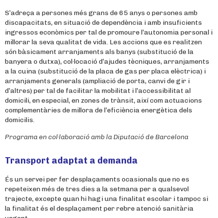
S’adreça a persones més grans de 65 anys o persones amb
discapaci­tats, en situació de dependència i amb insuficients
ingressos econòmics per tal de promoure l’autonomia personal i
millorar la seva qualitat de vida. Les accions que es realitzen
són bàsicament arranja­ments als banys (substitució de la
banyera o dutxa), col·locació d’aju­des tècniques, arranjaments
a la cuina (substitució de la placa de gas per placa elèctrica) i
arranjaments generals (ampliació de porta, canvi de gir i
d’altres) per tal de facilitar la mobilitat i l’accessibilitat al
domicili, en especial, en zones de trànsit, així com actuacions
complementàries de millora de l’eficiència energètica dels
domicilis.
Programa en col·laboració amb la Diputació de Barcelona
Transport adaptat a demanda
És un servei per fer desplaçaments ocasionals que no es
repeteixen més de tres dies a la setmana per a qualsevol
trajecte, excepte quan hi hagi una finalitat escolar i tampoc si
la finalitat és el desplaçament per rebre atenció sanitària