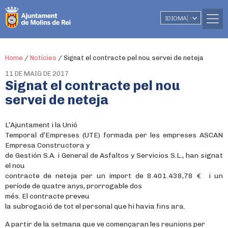
IDIOMA
▼
Home
/
Notícies
/
Signat el contracte pel nou servei de neteja
11 DE MAIG DE 2017
Signat el contracte pel nou
servei de neteja
L’Ajuntament i la Unió
Temporal d’Empreses (UTE) formada per les empreses ASCAN
Empresa Constructora y
de Gestión S.A. i General de Asfaltos y Servicios S.L., han signat
el nou
contracte de neteja
per un import de 8.401.438,78 € i un
període de quatre anys, prorrogable dos
més. El contracte preveu
la subrogació de tot el personal que hi havia fins ara.
A partir de la setmana que ve començaran les reunions per