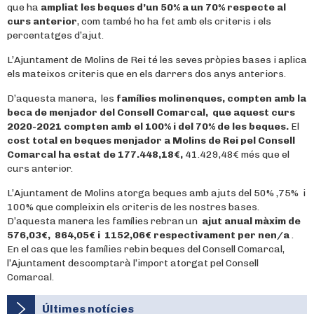
que ha
ampliat les beques d’un 50% a un 70% respecte al
curs anterior
, com també ho ha fet amb els criteris i els
percentatges d’ajut.
L’Ajuntament de Molins de Rei té les seves pròpies bases i aplica
els mateixos criteris que en els darrers dos anys anteriors.
D’aquesta manera, les
famílies molinenques, compten amb la
beca de menjador del Consell Comarcal, que aquest curs
2020-2021 compten amb el 100% i del 70% de les beques.
El
cost total en beques menjador a Molins de Rei pel Consell
Comarcal ha estat de 177.448,18€,
41.429,48€ més que el
curs anterior.
L’Ajuntament de Molins atorga beques amb ajuts del 50% ,75% i
100% que compleixin els criteris de les nostres bases.
D’aquesta manera les famílies rebran un
ajut anual màxim de
576,03€, 864,05€ i 1152,06€ respectivament
per
nen/a
.
En el cas que les famílies rebin beques del Consell Comarcal,
l’Ajuntament descomptarà l’import atorgat pel Consell
Comarcal.
Últimes notícies