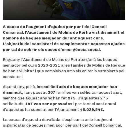
A causa de l’augment d’ajudes per part del Consell
Comarcal, l’Ajuntament de Molins de Rei ha vist disminuït el
nombre de beques menjador durant aquest curs.
L’objectiu del consistori és complementar aquestes ajudes
per tal de cobrir els casos d’emergència social.
Enguany, l’Ajuntament de Molins de Rei atorgarà les beques
menjador pel curs 2020-2021 a les famílies de Molins de Rei que
ho han sol·licitat i que compleixen amb els criteris establerts pel
consistori.
Aquest any, però,
les sol·licituds de beques menjador han
disminuït
; l’any passat
307
famílies van sol·licitar aquest ajut,
mentre que aquest any ho han fet
275.
D’aquestes 275
sol·licituds,
147 van ser aprovades
i per tant el cost anual
d’aquestes ha suposat per l’Ajuntament
48.029,54€.
La causa d’aquesta davallada s’explicaria amb l’augment
significatiu de beques menjador per part del Consell Comarcal,