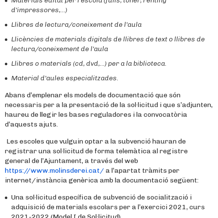
Materials editat per l’escola (fulls, tòner, rènting
d’impressores,…)
Llibres de lectura/coneixement de l’aula
Llicències de materials digitals de llibres de text o llibres de
lectura/coneixement de l’aula
Llibres o materials (cd, dvd,…) per a la biblioteca.
Material d’aules especialitzades.
Abans d’emplenar els models de documentació que són
necessaris per a la presentació de la sol·licitud i que s’adjunten,
haureu de llegir les bases reguladores i la convocatòria
d’aquests ajuts.
Les escoles que vulguin optar a la subvenció hauran de
registrar una sol·licitud de forma telemàtica al registre
general de l’Ajuntament, a través del web
https://www.molinsderei.cat/
a l’apartat tràmits per
internet/instància genèrica amb la documentació següent:
Una sol·licitud específica de subvenció de socialització i
adquisició de materials escolars per a l’exercici 2021, curs
2021-2022 (Model I de Sol·licitud).