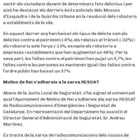
sentir els ciutadans davant de determinats fets delictius i per
això ha destacat els darrers èxits policials dels Mossos
d’Esquadra i de la Guàrdia Urbana en la resolució dels robatoris
a establiments de la vila.
En aquest darrer any han baixat els tipus de delicte com els
delictes contra el patrimoni (-6%), els relatius al trànsit (-32%) i
els robatoris amb força (-15%, excepte els robatoris a
empreses i establiments que han augmentat un 46%). Per la
seva part, les faltes contra el patrimoni han pujat un 5,7%, les
faltes contra les persones es mantenen igual i les faltes contra
l’ordre públic han baixat un 37%.
Molins de Rei s’adhereix a la xarxa RESCAT
Abans de la Junta Local de Seguretat, s’ha signat el conveni pel
qual l’Ajuntament de Molins de Rei s’adhereix ala xarxa RESCAT
de Radiocomunicacions d’Emergències i Seguretat de
Catalunya. En representació del Departament ha assistit el
Director General d’Administració de Seguretat, Sr. Andreu
Martínez.
Es tracta de la xarxa de radiocomunicacions dels cossos de