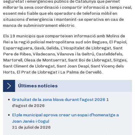
seguretat i emergències públics de Catalunya que permet
millorar la seva coordinació i compartir informació a temps real,
essent més fiable que els operadors de telefonia mòbil en
situacions d’emergència i mantenint-se operativa en cas de
manca de subministrament elèctric.
Els 19 municipis que comparteixen informació amb Molins de
Rei a la regió policial metropolitana sud són Begues, El Papiol,
Esparreguera, Gavà, Gelida, L’Hospitalet de Llobregat, Sant
Pere de Ribes, Viladecans, Vilanova i la Geltrú, Castelldefels,
Martorell, Olesa de Montserrat, Sant Boi de Llobregat, Sitges,
Sant Climent de Llobregat, Sant Joan Despí, Sant Vicenç dels
Horts, El Prat de Llobregat i La Palma de Cervelló.
Últimes notícies
Gratuïtat de la zona blava durant l’agost 2026
1
d'agost de 2026
El ple municipal aprova crear un espai d’homenatge a
Joan Janés i Cogul
31 de juliol de 2026