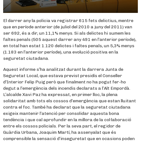
El darrer any la policia va registrar 615 fets delictius, mentre
que en període anterior (de juliol del 2010 a juny del 2011) van
ser 692, és a dir, un 11,1% menys. Si als delictes hi sumem les
faltes penals (505 aquest darrer any 491 en l’anterior període),
en total han estat 1.120 delictes i faltes penals, un 5,3% menys
(1.183 en l’anterior període), una evolució positiva en la
seguretat ciutadana.
Aquest informe s’ha analitzat durant la darrera Junta de
Seguretat Local, que estava previst presidís el Conseller
d’Interior Felip Puig però que finalment no ha pogut fer-ho
degut a l’emergència dels incendis declarats a l’Alt Empordà.
L’alcalde Xavi Paz ha expressat, en primer lloc, la plena
solidaritat amb tots els cossos d’emergència que estan lluitant
contra el foc. També ha declarat que la seguretat ciutadana
exigeix mantenir l’atenció per consolidar aquesta bona
tendència i que cal aprofundir en la millora de la col·laboració
entre els cossos policials. Per la seva part, el regidor de
Guàrdia Urbana, Joaquim Martí, ha assenyalat que és
comprensible la sensació d’inseguretat que en ocasions poden