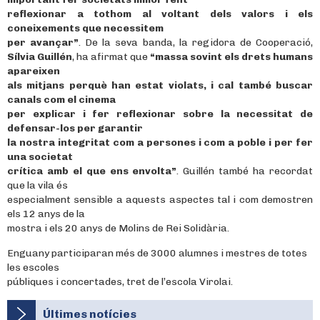
reflexionar a tothom al voltant dels valors i els
coneixements que necessitem
per avançar”
. De la seva banda, la regidora de Cooperació,
Sílvia Guillén
, ha afirmat que
“massa sovint els drets humans
apareixen
als mitjans perquè han estat violats, i cal també buscar
canals com el cinema
per explicar i fer reflexionar sobre la necessitat de
defensar-los per garantir
la nostra integritat com a persones i com a poble i per fer
una societat
crítica amb el que ens envolta”
. Guillén també ha recordat
que la vila és
especialment sensible a aquests aspectes tal i com demostren
els 12 anys de la
mostra i els 20 anys de Molins de Rei Solidària.
Enguany participaran més de 3000 alumnes i mestres de totes
les escoles
públiques i concertades, tret de l’escola Virolai.
Últimes notícies