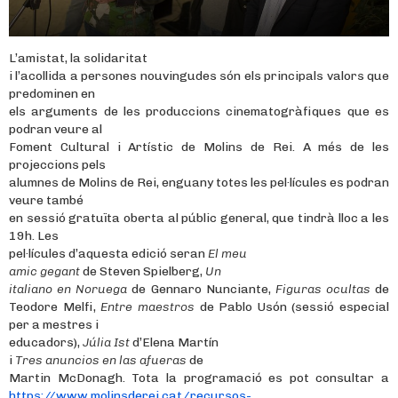
L’amistat, la solidaritat
i l’acollida a persones nouvingudes són els principals valors que
predominen en
els arguments de les produccions cinematogràfiques que es
podran veure al
Foment Cultural i Artístic de Molins de Rei. A més de les
projeccions pels
alumnes de Molins de Rei, enguany totes les pel·lícules es podran
veure també
en sessió gratuïta oberta al públic general, que tindrà lloc a les
19h. Les
pel·lícules d’aquesta edició seran
El meu
amic gegant
de Steven Spielberg,
Un
italiano en Noruega
de Gennaro Nunciante,
Figuras ocultas
de
Teodore Melfi,
Entre maestros
de Pablo Usón (sessió especial
per a mestres i
educadors),
Júlia Ist
d’Elena Martín
i
Tres anuncios en las afueras
de
Martin McDonagh. Tota la programació es pot consultar a
https://www.molinsderei.cat/recursos-