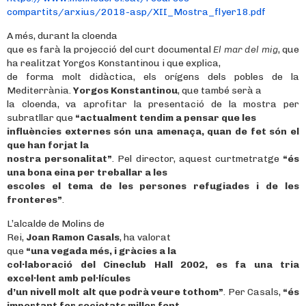
compartits/arxius/2018-asp/XII_Mostra_flyer18.pdf
A més, durant la cloenda
que es farà la projecció del curt documental
El mar del mig
, que
ha realitzat Yorgos Konstantinou i que explica,
de forma molt didàctica, els orígens dels pobles de la
Mediterrània.
Yorgos Konstantinou
, que també serà a
la cloenda, va aprofitar la presentació de la mostra per
subratllar que
“actualment tendim a pensar que les
influències externes són una amenaça, quan de fet són el
que han forjat la
nostra personalitat”
. Pel director, aquest curtmetratge
“és
una bona eina per treballar a les
escoles el tema de les persones refugiades i de les
fronteres”
.
L’alcalde de Molins de
Rei,
Joan Ramon Casals
, ha valorat
que
“una vegada més, i gràcies a la
col·laboració del Cineclub Hall 2002, es fa una tria
excel·lent amb pel·lícules
d’un nivell molt alt que podrà veure tothom”
. Per Casals,
“és
important fer societats millor fent