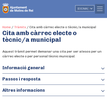
IDIOMA
▼
Home
/
Tràmits
/
Cita amb càrrec electe o tècnic/a municipal
Cita amb càrrec electe o
tècnic/a municipal
Aquest tràmit permet demanar una cita per ser atesos per un
càrrec electe o per personal tècnic municipal.
Informació general
Ambit temàtic
:
Passos i resposta
Relació amb l'Administració
Com sol·licitar el tràmit
:
Altres informacions
Ambit organitzatiu
:
PRESENCIALMENT A l'OAC de l'Ajuntament (Plaça de Catalunya,
Alcaldia
1) Horari d'atenció al públic: De dilluns a dijous de 8 a 20h
Divendres de 8 a 15h (vigílies de festius, Setmana Santa, Nadal,
Més informació
: -
Preu
: