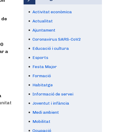
són
Activitat econòmica
s
de
Actualitat
Ajuntament
Coronavirus SARS-CoV2
00
Educació i cultura
ar a
Esports
Festa Major
Formació
Habitatge
Informació de servei
a
unitat
Joventut i infància
Medi ambient
Mobilitat
Ocupació