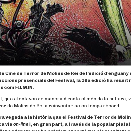
de Cine de Terror de Molins de Rei de l’edició d’enguany 
ojeccions presencials del Festival, la 39a edició ha reunit
es com FILMIN.
t, que afectaven de manera directa el món de la cultura, 
rror de Molins de Rei a reinventar-se en temps rècord.
ra
vegada a la història que el Festival de Terror de Moli
ca via
on-line
i, en gran part, a través de la popular plat