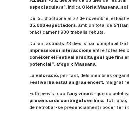
FILMIN
. Ara, després de 23 dies de Festival,
espectaculars”
, indica
Glòria Massana
,
sot
Del 31 d’octubre al 22 de novembre, el Festi
35.000 espectadors
, amb un total de
54 lla
pràcticament 800 treballs rebuts.
Durant aquests 23 dies, s’han comptabilitza
impressions i interaccions
entre totes les 
conèixer el Festival a molta gent que fins 
potencial”
, afegeix
Massana
.
La
valoració
, per tant, dels membres organi
Festival ha estat un gran encert
, malgrat r
Està previst que
l’any vinent
–que se celebr
presència de continguts en línia
. Tot i aix
de retrobar-se presencialment i poder fer i o