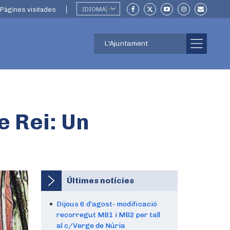
Pàgines visitades
IDIOMA
▼
L'Ajuntament
e Rei: Un
Últimes notícies
Dijous 6 d’agost- modificació
recorregut MB1 i MB2 per tall
al c/Verge de Núria