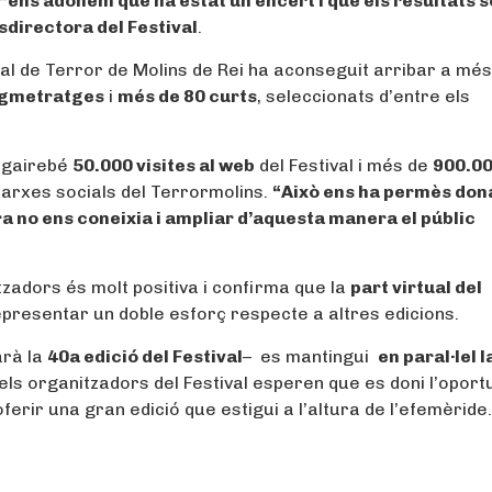
“ens adonem que ha estat un encert i que els resultats 
sdirectora del Festival
.
val de Terror de Molins de Rei ha aconseguit arribar a mé
rgmetratges
i
més de 80 curts
, seleccionats d’entre els
t gairebé
50.000 visites al web
del Festival i més de
900.0
xarxes socials del Terrormolins.
“Això ens ha permès don
ara no ens coneixia i ampliar d’aquesta manera el públic
tzadors és molt positiva i confirma que la
part virtual del
epresentar un doble esforç respecte a altres edicions.
arà la
40a edició del Festival
– es mantingui
en paral·lel l
ò, els organitzadors del Festival esperen que es doni l’oport
ferir una gran edició que estigui a l’altura de l’efemèride.