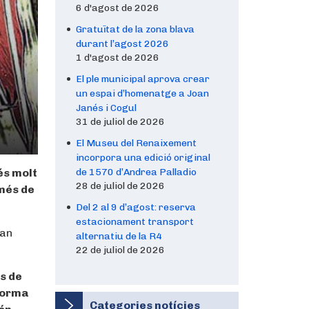
6 d'agost de 2026
Gratuïtat de la zona blava
durant l’agost 2026
1 d'agost de 2026
El ple municipal aprova crear
un espai d’homenatge a Joan
Janés i Cogul
31 de juliol de 2026
El Museu del Renaixement
incorpora una edició original
és molt
de 1570 d’Andrea Palladio
28 de juliol de 2026
 més de
Del 2 al 9 d’agost: reserva
estacionament transport
van
alternatiu de la R4
22 de juliol de 2026
ns de
aforma
Categories notícies