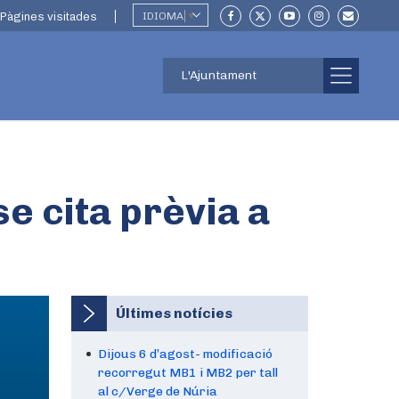
Pàgines visitades
IDIOMA
▼
L'Ajuntament
e cita prèvia a
Últimes notícies
Dijous 6 d’agost- modificació
recorregut MB1 i MB2 per tall
al c/Verge de Núria