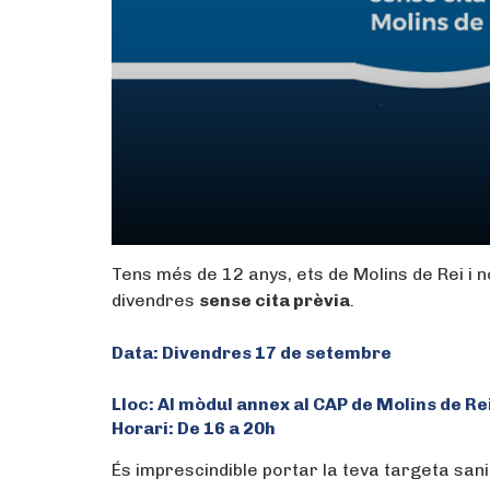
Tens més de 12 anys, ets de Molins de Rei i 
divendres
sense cita prèvia
.
Data: Divendres 17 de setembre
Lloc: Al mòdul annex al CAP de Molins de Rei 
Horari: De 16 a 20h
És imprescindible portar la teva targeta sani