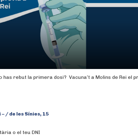
no has rebut la primera dosi? Vacuna’t a Molins de Rei el 
– / de les Sínies, 15
tària o el teu DNI