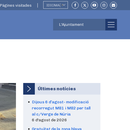
Pàgines visitades
IDIOMA
▼
L'Ajuntament
Últimes notícies
Dijous 6 d’agost- modificació
recorregut MB1 i MB2 per tall
al c/Verge de Núria
6 d'agost de 2026
Gratuïtat de la zona blava