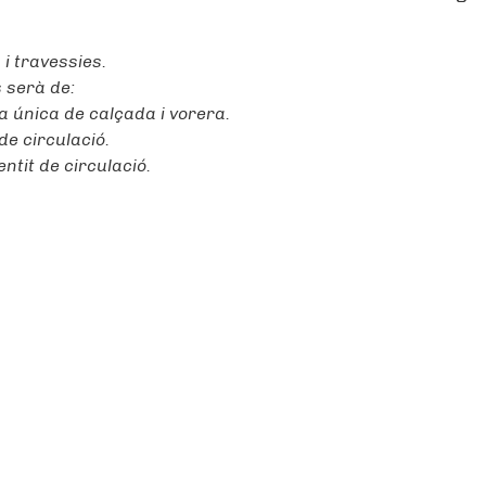
 i travessies.
s serà de:
a única de calçada i vorera.
de circulació.
ntit de circulació.