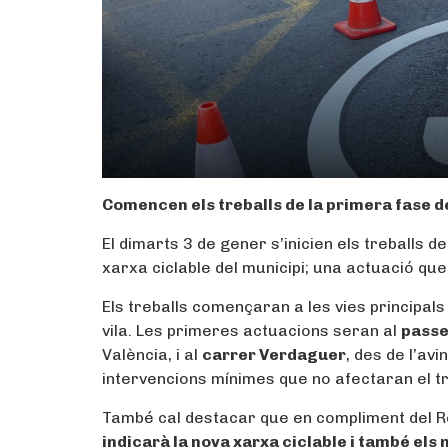
Comencen els treballs de la primera fase d
El dimarts 3 de gener s’inicien els treballs de
xarxa ciclable del municipi; una actuació qu
Els treballs començaran a les vies principal
vila. Les primeres actuacions seran al
passe
València, i al
carrer Verdaguer
, des de l’av
intervencions mínimes que no afectaran el trà
També cal destacar que en compliment del Re
indicarà la nova xarxa ciclable i també els 