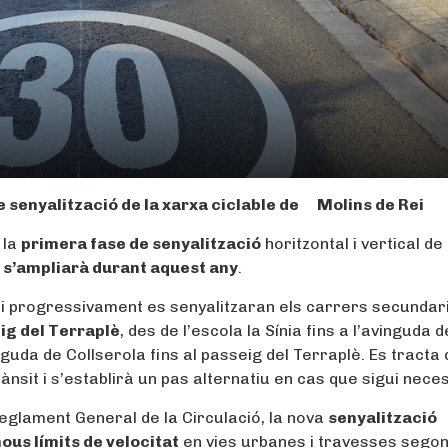
e senyalització de la xarxa ciclable de Molins de Rei
 la
primera fase de senyalització
horitzontal i vertical de 
e
s’ampliarà durant aquest any
.
s i progressivament es senyalitzaran els carrers secundari
ig del Terraplè
, des de l’escola la Sínia fins a l’avinguda d
inguda de Collserola fins al passeig del Terraplè. Es tracta
nsit i s’establirà un pas alternatiu en cas que sigui neces
glament General de la Circulació, la nova
senyalització
nous límits de velocitat
en vies urbanes i travesses segon