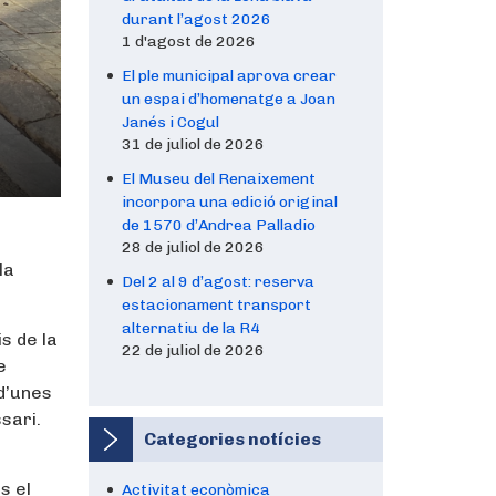
durant l’agost 2026
1 d'agost de 2026
El ple municipal aprova crear
un espai d’homenatge a Joan
Janés i Cogul
31 de juliol de 2026
El Museu del Renaixement
incorpora una edició original
de 1570 d’Andrea Palladio
28 de juliol de 2026
la
Del 2 al 9 d’agost: reserva
estacionament transport
alternatiu de la R4
s de la
22 de juliol de 2026
e
 d’unes
sari.
Categories notícies
s el
Activitat econòmica