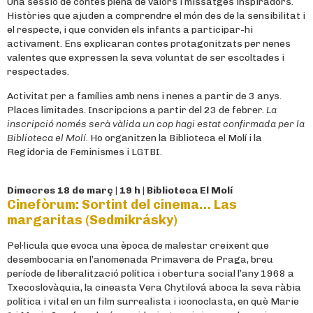
Una sessió de contes plena de valors i missatges inspiradors.
Històries que ajuden a comprendre el món des de la sensibilitat i
el respecte, i que conviden els infants a participar-hi
activament. Ens explicaran contes protagonitzats per nenes
valentes que expressen la seva voluntat de ser escoltades i
respectades.
Activitat per a famílies amb nens i nenes a partir de 3 anys.
Places limitades. Inscripcions a partir del 23 de febrer.
La
inscripció només serà vàlida un cop hagi estat confirmada per la
Biblioteca el Molí.
Ho organitzen la Biblioteca el Molí i la
Regidoria de Feminismes i LGTBI.
Dimecres 18 de març | 19 h | Biblioteca El Molí
Cinefòrum: Sortint del cinema… Las
margaritas (Sedmikrásky)
Pel·licula que evoca una època de malestar creixent que
desembocaria en l’anomenada Primavera de Praga, breu
període de liberalització política i obertura social l’any 1968 a
Txecoslovàquia, la cineasta Vera Chytilová aboca la seva ràbia
política i vital en un film surrealista i iconoclasta, en què Marie