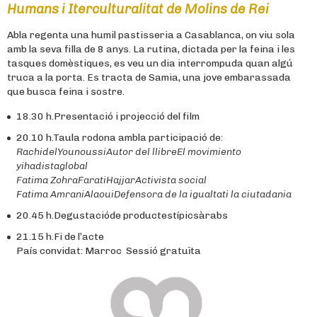
Humans i Iterculturalitat de Molins de Rei
Abla regenta una humil pastisseria a Casablanca, on viu sola
amb la seva filla de 8 anys. La rutina, dictada per la feina i les
tasques domèstiques, es veu un dia interrompuda quan algú
truca a la porta. Es tracta de Samia, una jove embarassada
que busca feina i sostre.
18.30 h.Presentació i projecció del film
20.10 h.Taula rodona ambla participació de:
RachidelYounoussiAutor del llibreEl movimiento
yihadistaglobal
Fatima ZohraFaratiHajjarActivista social
Fatima AmraniAlaouiDefensora de la igualtati la ciutadania
20.45 h.Degustacióde productestípicsàrabs
21.15 h.Fi de l’acte
País convidat: Marroc Sessió gratuïta