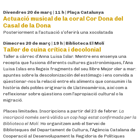
Divendres 20 de març | 11 h | Plaça Catalunya
Actuació musical de la coral Cor Dona del
Casal de la Dona
Posteriorment a l’actuació s’oferirà una xocolatada
Dimecres 20 de març | 19 h | Biblioteca El Molí
Taller de cuina crítica i decolonial
Taller a càrrec d’Anna Luisa Islar. Mentre ens ensenya una
recepta que fusiona diferents cultures gastronòmiques, l’Ana
Luisa Islas ens llegeix fragments del seu llibre Mejor oler a mar:
apuntes sobre la descolonización del estómago i ens convida a
qüestionar-nos la relació entre els aliments que consumim i la
història dels pobles originaris de Llatinoamèrica, així com a
reflexionar sobre qüestions com l’apropiació cultural o la
migració.
Places limitades. Inscripcions a partir del 23 de febrer.
La
inscripció només serà vàlida un cop hagi estat confirmada per la
Biblioteca el Molí.
Ho organitzem amb el Servei de
Biblioteques del Departament de Cultura, l’Agència Catalana de
Cooperació al Desenvolupament la Regidoria de Polítiques