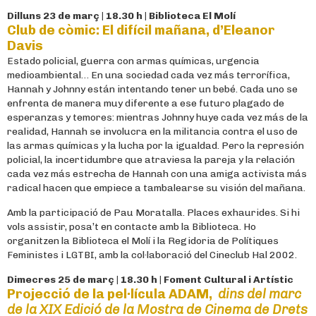
Dilluns 23 de març | 18.30 h | Biblioteca El Molí
Club de còmic: El difícil mañana, d’Eleanor
Davis
Estado policial, guerra con armas químicas, urgencia
medioambiental… En una sociedad cada vez más terrorífica,
Hannah y Johnny están intentando tener un bebé. Cada uno se
enfrenta de manera muy diferente a ese futuro plagado de
esperanzas y temores: mientras Johnny huye cada vez más de la
realidad, Hannah se involucra en la militancia contra el uso de
las armas químicas y la lucha por la igualdad. Pero la represión
policial, la incertidumbre que atraviesa la pareja y la relación
cada vez más estrecha de Hannah con una amiga activista más
radical hacen que empiece a tambalearse su visión del mañana.
Amb la participació de Pau Moratalla. Places exhaurides. Si hi
vols assistir, posa’t en contacte amb la Biblioteca. Ho
organitzen la Biblioteca el Molí i la Regidoria de Polítiques
Feministes i LGTBI, amb la col·laboració del Cineclub Hal 2002.
Dimecres 25 de març | 18.30 h | Foment Cultural i Artístic
Projecció de la pel·lícula ADAM,
dins del marc
de la XIX Edició de la Mostra de Cinema de Drets