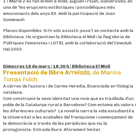
1 i Marie 2 es fan el món a mida: juguen i riuen, subversives, en
una de “les erupcions estilístiques i psicodèliques més
emocionants dels anys 60. Amb la participació de Joan
Domènech.
Places disponibles. Si hi vols assistir, posa’t en contacte amb la
Biblioteca. Ho organitzen la Biblioteca el Molí i la Regidoria de
Polítiques Feministes i LGTBI, amb la col·laboració del Cineclub
Hal 2002.
Dimecres 18 de març | 18.30 h | Biblioteca El Molí
Presentació de llibre A
rrelada,
de Marina
Tomàs Folch.
A càrrec de l’autora i de Carme Heredia, llicenciada en filologia
catalana.
Com construeix la seva identitat una noia que es trasllada d’un
poble de la Catalunya rural a Barcelona? Com entoma els valors i
les diferències culturals?. La novel·la narra la vida estudiantil a
la Universitat a les acaballes del franquisme i començament de
la democràcia a través de les peripècies que viu la
protagonista. Entrada lliure. Aforament limitat.