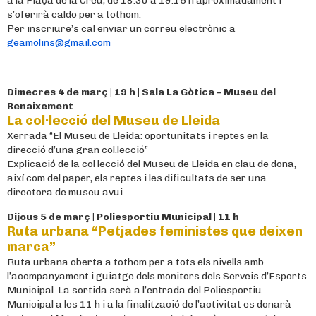
a la Plaça de la Creu, de 18.30 a 19.15 h aproximadament i
s’oferirà caldo per a tothom.
Per inscriure’s cal enviar un correu electrònic a
geamolins@gmail.com
Dimecres 4 de març | 19 h | Sala La Gòtica – Museu del
Renaixement
La col·lecció del Museu de Lleida
Xerrada “El Museu de Lleida: oportunitats i reptes en la
direcció d’una gran col.lecció”
Explicació de la col·lecció del Museu de Lleida en clau de dona,
així com del paper, els reptes i les dificultats de ser una
directora de museu avui.
Dijous 5 de març | Poliesportiu Municipal | 11 h
Ruta urbana “Petjades feministes que deixen
marca”
Ruta urbana oberta a tothom per a tots els nivells amb
l’acompanyament i guiatge dels monitors dels Serveis d’Esports
Municipal. La sortida serà a l’entrada del Poliesportiu
Municipal a les 11 h i a la finalització de l’activitat es donarà