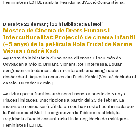
Feministes i LGTBI i amb la Regidoria d’Acció Comunitària.
Dissabte 21 de març | 11 h | Biblioteca El Molí
Mostra de Cinema de Drets Humans i
Interculturalitat: Projecció de cinema infantil
(+5 anys) de la pel·lícula Hola Frida! de Karine
Vézina i André Kadi
Aquesta és la història d’una nena diferent. El seu món és
Coyoacan a Mèxic. Brillant, vibrant, tot l’interessa. I quan
sorgeixen entrebancs, els afronta amb una imaginació
desbordant. Aquesta nena es diu Frida Kahlo! [Versió doblada al
català. Durada: 82 min.]
Activitat per a famílies amb nens i nenes a partir de 5 anys.
Places limitades. Inscripcions a partir del 23 de febrer. La
inscripció només serà vàlida un cop hagi estat confirmada per
la Biblioteca el Molí. Ho organitzen la Biblioteca el Molí, la
Regidoria d’Acció comunitària i la la Regidoria de Polítiques
Feministes i LGTBI.