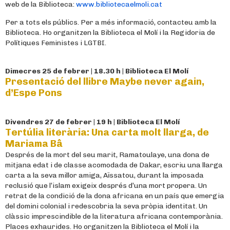
web de la Biblioteca:
www.bibliotecaelmoli.cat
Per a tots els públics. Per a més informació, contacteu amb la
Biblioteca. Ho organitzen la Biblioteca el Molí i la Regidoria de
Polítiques Feministes i LGTBI.
Dimecres 25 de febrer | 18.30 h | Biblioteca El Molí
Presentació del llibre Maybe never again,
d’Espe Pons
Divendres 27 de febrer | 19 h | Biblioteca El Molí
Tertúlia literària: Una carta molt llarga, de
Mariama Bâ
Després de la mort del seu marit, Ramatoulaye, una dona de
mitjana edat i de classe acomodada de Dakar, escriu una llarga
carta a la seva millor amiga, Aïssatou, durant la imposada
reclusió que l’islam exigeix després d’una mort propera. Un
retrat de la condició de la dona africana en un país que emergia
del domini colonial i redescobria la seva pròpia identitat. Un
clàssic imprescindible de la literatura africana contemporània.
Places exhaurides. Ho organitzen la Biblioteca el Molí i la