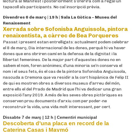
lectura al Manifest i posteriorment s’oferirà com a regal un
tapacoll als participants. No cal inscripció prèvia.
Divendres 6 de març | 19 h | Sala La Gòtica – Museu del
Renaixement
Xerrada sobre Sofonisba Anguissola, pintora
renaixentista, a càrrec de Bea Porqueres
Passat i present estan entrelligats: actualment podem celebrar
el 8 de març, Dia internacional de les dones, perquè hi va haver
dones que ens obriren camí en la defensa de la dignitat i la
llibertat femenines. De la major part d’aquestes dones no en
sabem el nom, foren anònimes; d’una minoria se’n conserva el
nom i el seus fets, és el cas de la pintora Sofonisba Anguissola,
nascuda a Cremona que va residir a la cort hispànica de Felip II
de qui es mostren obres a diversos museus d’arreu del món,
entre ells el del Prado de Madrid que l’hi va dedicar una gran
exposició l’any 2019. A més de les seves obres pictòriques es
conserven prou documents d’arxiu com per poder-ne
reconstruir la vida, una vida molt interessant, per cert.
Dissabte 7 de març | 12 h | Cementiri municipal
Descoberta d’una placa en record de la
Caterina Casas i Maymó