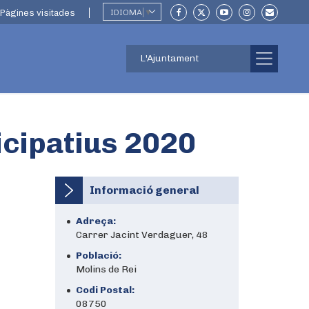
Pàgines visitades
IDIOMA
▼
L'Ajuntament
cipatius 2020
Informació general
Adreça:
Carrer Jacint Verdaguer, 48
Població:
Molins de Rei
Codi Postal:
08750