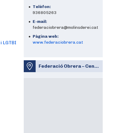
Telèfon:
936805263
E-mail:
federaciobrera@molinsderei.cat
Pàgina web:
 i LGTBI
www.federaciobrera.cat
Federació Obrera – Centre Cívic i Cultural