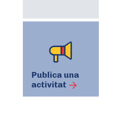
Publica una
activitat