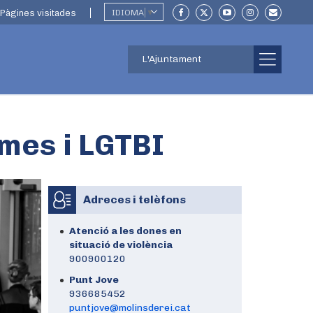
Pàgines visitades
IDIOMA
▼
L'Ajuntament
smes i LGTBI
Adreces i telèfons
Atenció a les dones en
situació de violència
900900120
Punt Jove
936685452
puntjove@molinsderei.cat