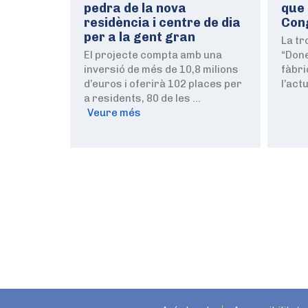
pedra de la nova
que 
residència i centre de dia
Cong
per a la gent gran
La tr
El projecte compta amb una
“Done
inversió de més de 10,8 milions
fàbri
d’euros i oferirà 102 places per
l’act
a residents, 80 de les …
Veure més