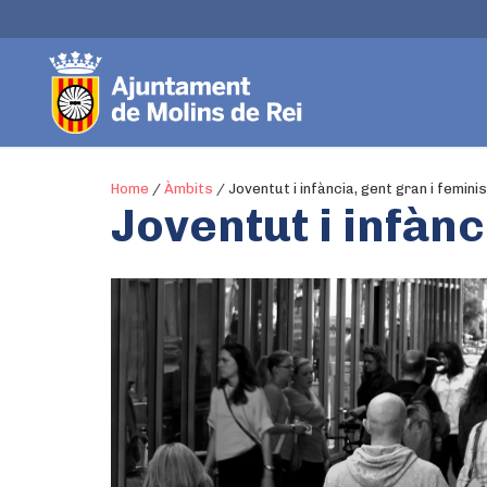
Home
/
Àmbits
/
Joventut i infància, gent gran i femin
Joventut i infànc