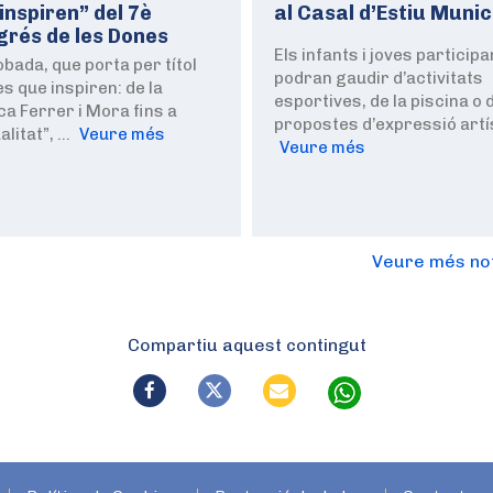
inspiren” del 7è
al Casal d’Estiu Munic
rés de les Dones
Els infants i joves particip
obada, que porta per títol
podran gaudir d’activitats
s que inspiren: de la
esportives, de la piscina o 
ca Ferrer i Mora fins a
propostes d’expressió artí
ualitat”, …
Veure més
Veure més
Veure més not
Compartiu aquest contingut