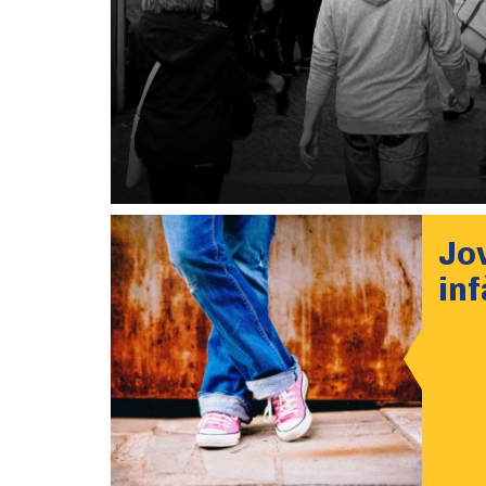
Jov
in