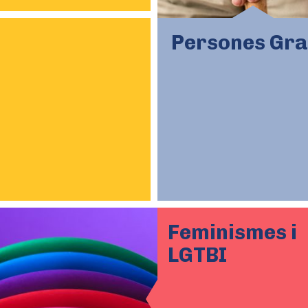
Persones Gr
Feminismes i
LGTBI