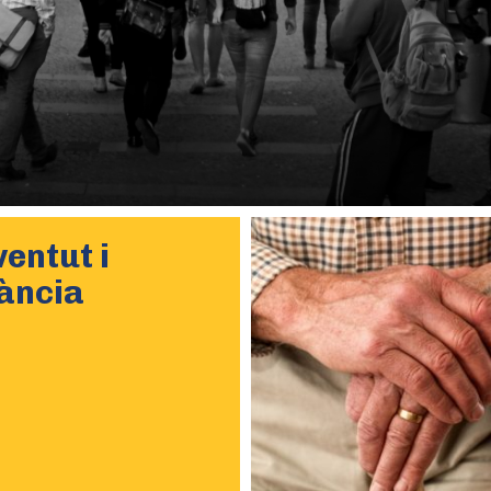
entut i
fància