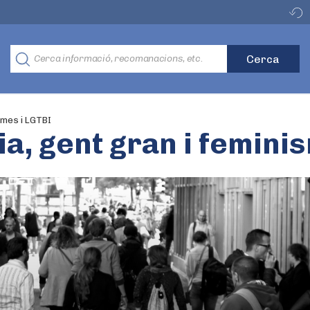
ismes i LGTBI
ia, gent gran i femini