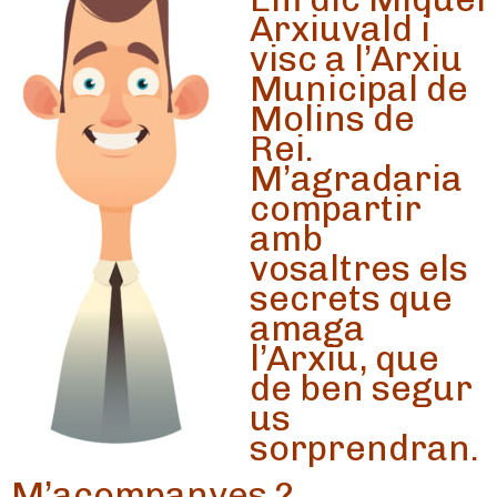
Arxiuvald i
visc a l’Arxiu
Municipal de
Molins de
Rei.
M’agradaria
compartir
amb
vosaltres els
secrets que
amaga
l’Arxiu, que
de ben segur
us
sorprendran.
M’acompanyes ?