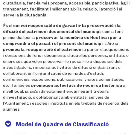
ciutadania, fent-la més propera, accessible, participativa, àgil i
transparent, facilitant i millorant així la relació, l’atenció i el
servei a la ciutadania.
És el
servei responsable de garantir la preservació i la
difusió del patrimoni documental del municipi
, com a font
primordial per a
preservar la memòria col·lectiva
i
per a
comprendre el passat i el present del municipi
. L’Arxiu
promou la recuperació del patrimoni
a partir d’adquisicions
i donacions de fons i documents d’aquelles persones, entitats o
empreses que volen preservar-lo i posar-lo a disposició dels
investigadors, i impulsa activitats de difusió organitzant o
col·laborant en l’organització de jornades d’estudi,
conferències, exposicions, publicacions, visites comentades,
etc. També es
promouen activitats de recerca històrica
a
nivell local, ja sigui directament encarregant treballs
d’investigació, o col·laborant amb entitats, serveis de
l’Ajuntament, i escoles i instituts en els treballs de recerca dels
alumnes
Model de Quadre de Classificació