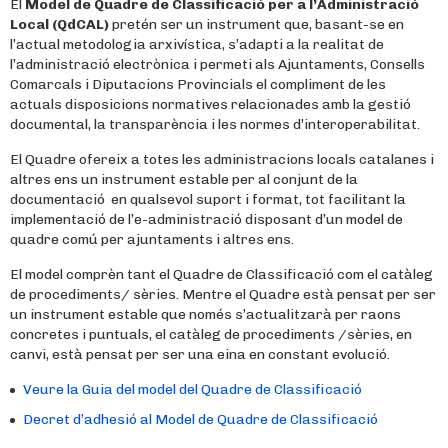
El
Model de Quadre de Classificació per a l’Administració
Local (QdCAL)
pretén ser un instrument que, basant-se en
l’actual metodologia arxivística, s’adapti a la realitat de
l’administració electrònica i permeti als Ajuntaments, Consells
Comarcals i Diputacions Provincials el compliment de les
actuals disposicions normatives relacionades amb la gestió
documental, la transparència i les normes d’interoperabilitat.
El Quadre ofereix a totes les administracions locals catalanes i
altres ens un instrument estable per al conjunt de la
documentació en qualsevol suport i format, tot facilitant la
implementació de l’e-administració disposant d’un model de
quadre comú per ajuntaments i altres ens.
El model comprèn tant el Quadre de Classificació com el catàleg
de procediments/ sèries. Mentre el Quadre està pensat per ser
un instrument estable que només s’actualitzarà per raons
concretes i puntuals, el catàleg de procediments /sèries, en
canvi, està pensat per ser una eina en constant evolució.
Veure la Guia del model del Quadre de Classificació
Decret d’adhesió al Model de Quadre de Classificació