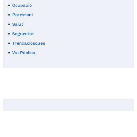
Ocupació
Sortim a passejar (veus)
Patrimoni
Salut
Seguretat
Trencaclosques
Via Pública
Sortim a passejar (instrumental)