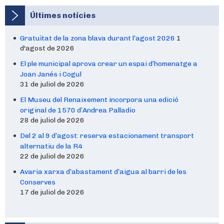
tradicions de Molins de Rei
Últimes notícies
Desarregar arxius mp3
Gratuïtat de la zona blava durant l’agost 2026
1
Desarregar arxius mp3
d'agost de 2026
El ple municipal aprova crear un espai d’homenatge a
Busco Wifi (veus)
Joan Janés i Cogul
Descarregar Quadern
31 de juliol de 2026
Cantata 2023
El Museu del Renaixement incorpora una edició
original de 1570 d’Andrea Palladio
28 de juliol de 2026
Del 2 al 9 d’agost: reserva estacionament transport
alternatiu de la R4
22 de juliol de 2026
Avaria xarxa d’abastament d’aigua al barri de les
Conserves
17 de juliol de 2026