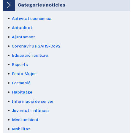
Categories notícies
Activitat econòmica
Busco Wifi (instrumental)
Actualitat
Ajuntament
Coronavirus SARS-CoV2
Educació i cultura
Esports
Festa Major
Formació
Habitatge
Informació de servei
Joventut i infància
Medi ambient
Mobilitat