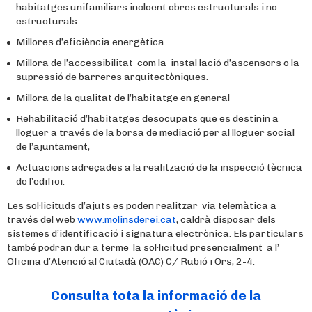
habitatges unifamiliars incloent obres estructurals i no
estructurals
Millores d’eficiència energètica
Millora de l’accessibilitat com la instal·lació d’ascensors o la
supressió de barreres arquitectòniques.
Millora de la qualitat de l’habitatge en general
Rehabilitació d’habitatges desocupats que es destinin a
lloguer a través de la borsa de mediació per al lloguer social
de l’ajuntament,
Actuacions adreçades a la realització de la inspecció tècnica
de l’edifici.
Les sol·licituds d’ajuts es poden realitzar via telemàtica a
través del web
www.molinsderei.cat
, caldrà disposar dels
sistemes d’identificació i signatura electrònica. Els particulars
també podran dur a terme la sol·licitud presencialment a l’
Oficina d’Atenció al Ciutadà (OAC) C/ Rubió i Ors, 2-4.
Consulta tota la informació de la