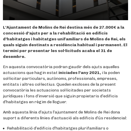
L’Ajuntament de Molins de Rei destina més de 27.000€ a la
concessió d’ajuts per a la rehabilitació en edificis
d’habitatges i habitatges unifamiliars de Molins de Rei, els
quals siguin destinats a residència habitual i permanent. El
termini per presentar les sol·licituds acaba el 31 de
desembre.
En aquesta convocatòria podran gaudir dels ajuts aquelles
actuacions que hagin estat
iniciades l’any 2021,
i la poden
sol·licitar particulars, autònoms, professionals, empreses,
entitats i altres col·lectius. Queden excloses de la present
convocatòria les actuacions sol·licitades per societats
jurídiques i fons d’inversió que siguin propietaris d’edificis
d’habitatges en règim de lloguer.
Amb aquesta línia d’ajuts l’ajuntament de Molins de Rei dona
suport a diferents línies d’actuació als edificis d’ús residencial:
Rehabilitació d’edificis d’habitatges plurifamiliars o