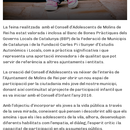
La feina realitzada amb el Consell d’Adolescents de Molins de
Rei ha estat valorada i inclosa al Banc de Bones Pràctiques dels
Governs Locals de Catalunya (BBP) de la Federació de Municipis
de Catalunya i de la Fundació Carles Pi i Sunyer d’Estudis
Autonòmics i Locals, com a pràctica significativa i que
representa una aportació innovadora i de qualitat que pot
servir de referència a altres ajuntaments i entitats.
La creació del Consell d’Adolescents va néixer de l’interès de
l’Ajuntament de Molins de Rei per obrir un nou espai de
participació per la ciutadania més jove del nostre municipi,
donant així continuïtat al projecte de participació infantil que
es va iniciar amb el Consell d’Infant l’any 2016.
Amb l’objectiu d’incorporar els joves a la vida pública a través
de la seva mirada, coneixent què pensen i descobrint allò que els
amoïna i que els i les adolescents de la vila, alhora, desenvolupin
diferents habilitats com l’empatia, el diàleg, l’esperit crític i la
capacitat de participació en els assumptes públics.