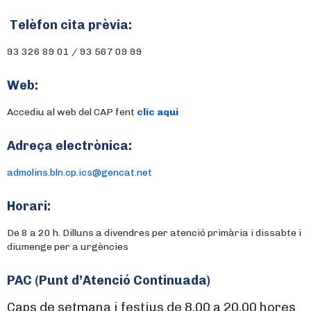
Telèfon cita prèvia:
93 326 89 01 / 93 567 09 99
Web:
Accediu al web del CAP fent
clic aqui
Adreça electrònica:
admolins.bln.cp.ics@gencat.net
Horari:
De 8 a 20 h. Dilluns a divendres per atenció primària i dissabte i
diumenge per a urgències
PAC (Punt d’Atenció Continuada)
Caps de setmana i festius de 8.00 a 20.00 hores