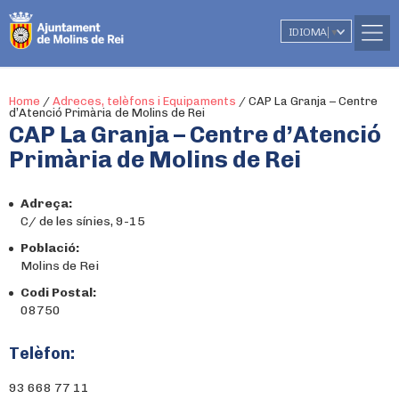
IDIOMA
▼
Home
/
Adreces, telèfons i Equipaments
/
CAP La Granja – Centre
d’Atenció Primària de Molins de Rei
CAP La Granja – Centre d’Atenció
Primària de Molins de Rei
Adreça:
C/ de les sínies, 9-15
Població:
Molins de Rei
Codi Postal:
08750
Telèfon:
93 668 77 11