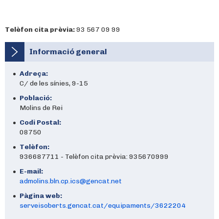
Telèfon cita prèvia:
93 567 09 99
Informació general
Adreça:
C/ de les sínies, 9-15
Població:
Molins de Rei
Codi Postal:
08750
Telèfon:
936687711 - Telèfon cita prèvia: 935670999
E-mail:
admolins.bln.cp.ics@gencat.net
Pàgina web:
serveisoberts.gencat.cat/equipaments/3622204