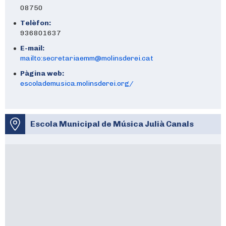
08750
Telèfon:
936801637
E-mail:
mailto:secretariaemm@molinsderei.cat
Pàgina web:
escolademusica.molinsderei.org/
Escola Municipal de Música Julià Canals