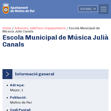
IDIOMA
▼
Home
/
Adreces, telèfons i Equipaments
/
Escola Municipal de
Música Julià Canals
Escola Municipal de Música Julià
Canals
Informació general
Adreça:
Major, 1
Població:
Molins de Rei
Codi Postal: