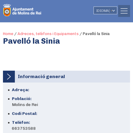
IDIOMA
▼
Home
/
Adreces, telèfons i Equipaments
/
Pavelló la Sinia
Pavelló la Sinia
Informació general
Adreça:
Població:
Molins de Rei
Codi Postal:
Telèfon:
663753588