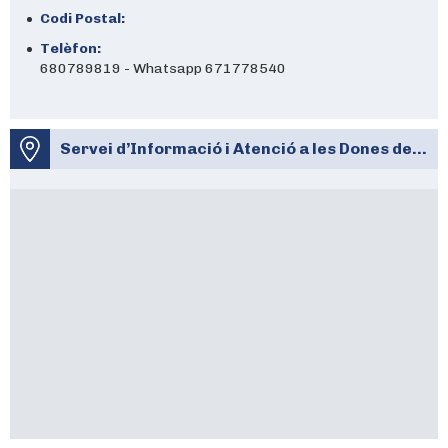
Codi Postal:
Telèfon:
680789819 - Whatsapp 671778540
Servei d’Informació i Atenció a les Dones de Molins de Rei – De 10 a 15h