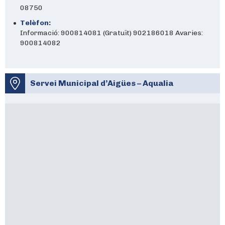
08750
Telèfon:
Informació: 900814081 (Gratuït) 902186018 Avaries:
900814082
Servei Municipal d’Aigües – Aqualia