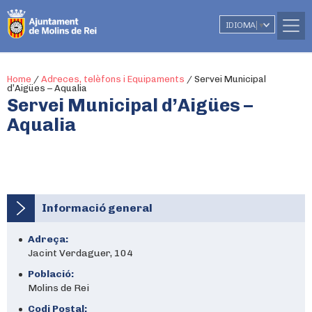
IDIOMA
▼
Home
/
Adreces, telèfons i Equipaments
/
Servei Municipal
d’Aigües – Aqualia
Servei Municipal d’Aigües –
Aqualia
Informació general
Adreça:
Jacint Verdaguer, 104
Població:
Molins de Rei
Codi Postal: