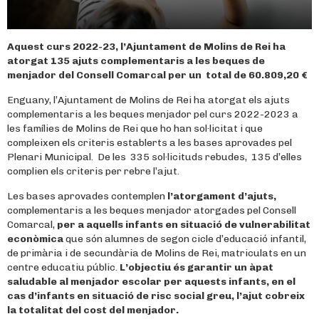
Aquest curs 2022-23, l’Ajuntament de Molins de Rei ha
atorgat 135 ajuts complementaris a les beques de
menjador del Consell Comarcal per un total de
60.809,20 €
Enguany, l’Ajuntament de Molins de Rei ha atorgat els ajuts
complementaris a les beques menjador pel curs 2022-2023 a
les famílies de Molins de Rei que ho han sol·licitat i que
compleixen els criteris establerts a les bases aprovades pel
Plenari Municipal. De les 335 sol·licituds rebudes, 135 d’elles
complien els criteris per rebre l’ajut.
Les bases aprovades contemplen
l’atorgament d’ajuts,
complementaris a les beques menjador atorgades pel Consell
Comarcal,
per a aquells infants en situació de vulnerabilitat
econòmica
que són alumnes de segon cicle d’educació infantil,
de primària i de secundària de Molins de Rei, matriculats en un
centre educatiu públic.
L’objectiu és g
arantir un àpat
saludable al menjador escolar per aquests infants, en el
cas d’infants en situació de risc social greu, l’
ajut cobreix
la
totalitat del cost del menjador.