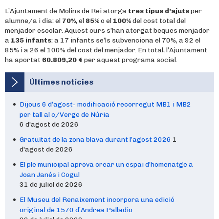
L’Ajuntament de Molins de Rei atorga
tres tipus d’ajuts
per
alumne/a i dia: el
70%
, el
85%
o el
100%
del cost total del
menjador escolar. Aquest curs s’han atorgat beques menjador
a
135 infants
: a 17 infants se’ls subvenciona el 70%, a 92 el
85% i a 26 el 100% del cost del menjador. En total, l’Ajuntament
ha aportat
60.809,20 €
per aquest programa social.
Últimes notícies
Dijous 6 d’agost- modificació recorregut MB1 i MB2
per tall al c/Verge de Núria
6 d'agost de 2026
Gratuïtat de la zona blava durant l’agost 2026
1
d'agost de 2026
El ple municipal aprova crear un espai d’homenatge a
Joan Janés i Cogul
31 de juliol de 2026
El Museu del Renaixement incorpora una edició
original de 1570 d’Andrea Palladio