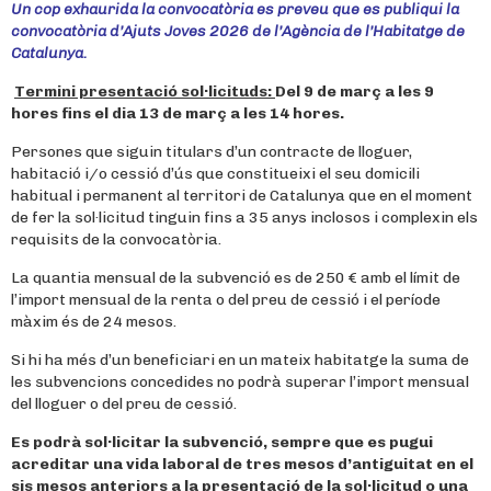
Un cop exhaurida la convocatòria es preveu que es publiqui la
convocatòria d’Ajuts Joves 2026 de l’Agència de l’Habitatge de
Catalunya.
Termini presentació sol·licituds:
Del 9 de març a les 9
hores fins el dia 13 de març a les 14 hores.
Persones que siguin titulars d’un contracte de lloguer,
habitació i/o cessió d’ús que constitueixi el seu domicili
habitual i permanent al territori de Catalunya que en el moment
de fer la sol·licitud tinguin fins a 35 anys inclosos i complexin els
requisits de la convocatòria.
La quantia mensual de la subvenció es de 250 € amb el límit de
l’import mensual de la renta o del preu de cessió i el període
màxim és de 24 mesos.
Si hi ha més d’un beneficiari en un mateix habitatge la suma de
les subvencions concedides no podrà superar l’import mensual
del lloguer o del preu de cessió.
Es podrà sol·licitar la subvenció, sempre que es pugui
acreditar una vida laboral de tres mesos d’antiguitat en el
sis mesos anteriors a la presentació de la sol·licitud o una