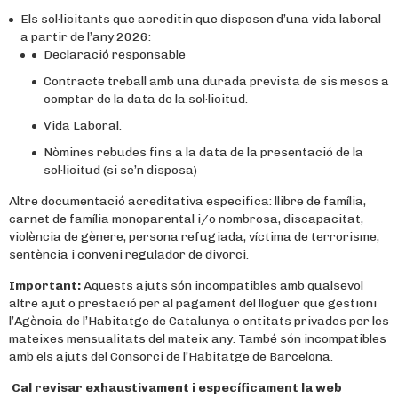
Els sol·licitants que acreditin que disposen d’una vida laboral
a partir de l’any 2026:
Declaració responsable
Contracte treball amb una durada prevista de sis mesos a
comptar de la data de la sol·licitud.
Vida Laboral.
Nòmines rebudes fins a la data de la presentació de la
sol·licitud (si se’n disposa)
Altre documentació acreditativa especifica: llibre de família,
carnet de família monoparental i/o nombrosa, discapacitat,
violència de gènere, persona refugiada, víctima de terrorisme,
sentència i conveni regulador de divorci.
Important:
Aquests ajuts
són incompatibles
amb qualsevol
altre ajut o prestació per al pagament del lloguer que gestioni
l’Agència de l’Habitatge de Catalunya o entitats privades per les
mateixes mensualitats del mateix any. També són incompatibles
amb els ajuts del Consorci de l’Habitatge de Barcelona.
Cal revisar exhaustivament i específicament la web