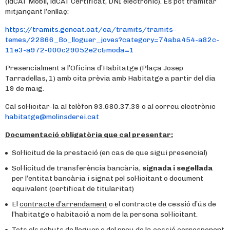
(idCAT Mòbil, idCAT Certificat, DNI electrònic). És pot tramitar
mitjançant l’enllaç:
https://tramits.gencat.cat/ca/tramits/tramits-
temes/22866_Bo_lloguer_joves?category=74aba454-a82c-
11e3-a972-000c29052e2c&moda=1
Presencialment a l’Oficina d’Habitatge (Plaça Josep
Tarradellas, 1) amb cita prèvia amb Habitatge a partir del dia
19 de maig.
Cal sol·licitar-la al telèfon 93.680.37.39 o al correu electrònic
habitatge@molinsderei.cat
Documentació obligatòria que cal presentar:
Sol·licitud de la prestació (en cas de que sigui presencial)
Sol·licitud de transferència bancària,
signada i segellada
per l’entitat bancària i signat pel sol·licitant o document
equivalent (certificat de titularitat)
El
contracte d’arrendament
o el contracte de cessió d’ús de
l’habitatge o habitació a nom de la persona sol·licitant.
Tots els
rebuts de lloguer
o del preu de la cessió corresponent