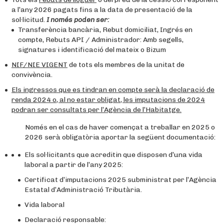
a l’any 2026 pagats fins a la data de presentació de la
sol·licitud.
I només poden ser:
Transferència bancària, Rebut domiciliat, Ingrés en
compte, Rebuts API / Administrador: Amb segells,
signatures i identificació del mateix o Bizum
NIF/NIE VIGENT
de tots els membres de la unitat de
convivència.
Els ingressos que es tindran en compte serà la declaració de
renda 2024 o, al no estar obligat, les imputacions de 2024
podran ser consultats per l’Agència de l’Habitatge.
Només en el cas de haver començat a treballar en 2025 o
2026 serà obligatòria aportar la següent documentació:
Els sol·licitants que acreditin que disposen d’una vida
laboral a partir de l’any 2025:
Certificat d’imputacions 2025 subministrat per l’Agència
Estatal d’Administració Tributària.
Vida laboral
Declaració responsable: