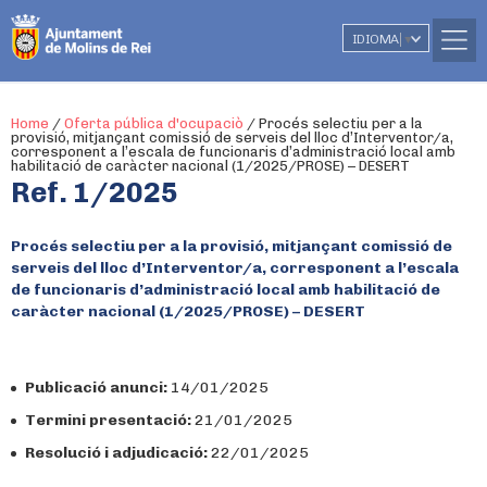
IDIOMA
▼
Home
/
Oferta pública d'ocupaciò
/
Procés selectiu per a la
provisió, mitjançant comissió de serveis del lloc d’Interventor/a,
corresponent a l’escala de funcionaris d’administració local amb
habilitació de caràcter nacional (1/2025/PROSE) – DESERT
Ref. 1/2025
Procés selectiu per a la provisió, mitjançant comissió de
serveis del lloc d’Interventor/a, corresponent a l’escala
de funcionaris d’administració local amb habilitació de
caràcter nacional (1/2025/PROSE) – DESERT
Publicació anunci:
14/01/2025
Termini presentació:
21/01/2025
Resolució i adjudicació:
22/01/2025