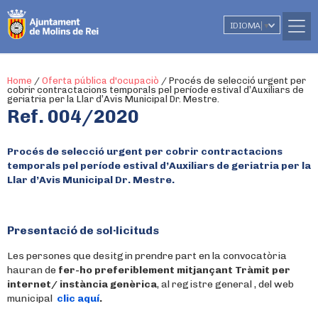
IDIOMA
▼
Home
/
Oferta pública d'ocupaciò
/
Procés de selecció urgent per
cobrir contractacions temporals pel període estival d’Auxiliars de
geriatria per la Llar d’Avis Municipal Dr. Mestre.
Ref. 004/2020
Procés de selecció urgent per cobrir contractacions
temporals pel període estival d’Auxiliars de geriatria per la
Llar d’Avis Municipal Dr. Mestre.
Presentació de sol·licituds
Les persones que desitgin prendre part en la convocatòria
hauran de
fer-ho preferiblement mitjançant Tràmit per
internet/ instància genèrica
, al registre general , del web
municipal
clic aquí
.