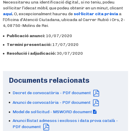
Necessitareu una identificació digital., si no teniu, podeu
sol·licitar l’idecat mòbil, que podeu obtenir en un minut, clicant
aquí
.
O, excepcionalment haureu de
sol·licitar cita prèvia
a
l’Oficina d’Atenció Ciutadana, ubicada al Carrer Rubió i Ors, 2-
4, 08750-Molins de Rei.
Publicació anunci:
10/07/2020
Termini presentació:
17/07/2020
Resolució i adjudicació:
30/07/2020
Documents relacionats
Decret de convocatòria - PDF document
Anunci de convocatòria - PDF document
Model de sol·licitud - MSWORD document
Anunci llistat admesos i exclosos i data prova català -
PDF document