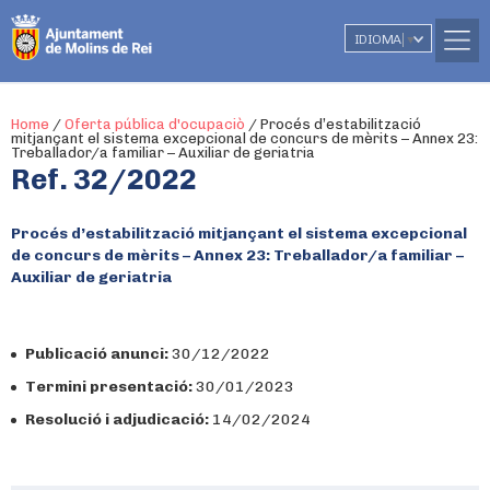
IDIOMA
▼
Home
/
Oferta pública d'ocupaciò
/
Procés d’estabilització
mitjançant el sistema excepcional de concurs de mèrits – Annex 23:
Treballador/a familiar – Auxiliar de geriatria
Ref. 32/2022
Procés d’estabilització mitjançant el sistema excepcional
de concurs de mèrits – Annex 23: Treballador/a familiar –
Auxiliar de geriatria
Publicació anunci:
30/12/2022
Termini presentació:
30/01/2023
Resolució i adjudicació:
14/02/2024