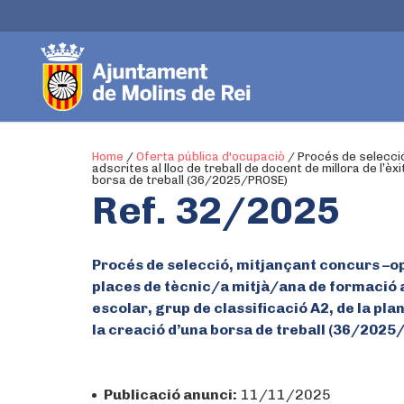
Home
/
Oferta pública d'ocupaciò
/
Procés de selecció
adscrites al lloc de treball de docent de millora de l’èx
borsa de treball (36/2025/PROSE)
Ref. 32/2025
Procés de selecció, mitjançant concurs –op
places de tècnic/a mitjà/ana de formació ads
escolar, grup de classificació A2, de la pla
la creació d’una borsa de treball (36/202
Publicació anunci:
11/11/2025