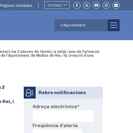
Pàgines visitades
IDIOMA
▼
L'Ajuntament
 interí/na 2 places de tècnic/a mitjà/ana de formació
 de l’Ajuntament de Molins de Rei, i la creació d’una
 2
Rebre notificacions
 Rei, i
Adreça electrònica
*
Freqüència d'alerta