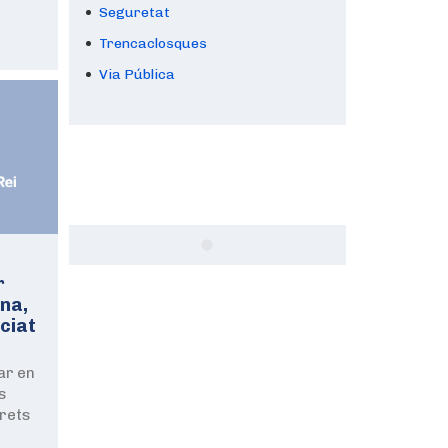
Seguretat
Trencaclosques
Via Pública
r
ina,
ociat
ar en
s
drets