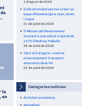
1 d'agost de 2026
nt
El ple municipal aprova crear un
 de
espai d’homenatge a Joan Janés
 …
i Cogul
31 de juliol de 2026
El Museu del Renaixement
incorpora una edició original de
1570 d’Andrea Palladio
28 de juliol de 2026
Del 2 al 9 d’agost: reserva
estacionament transport
alternatiu de la R4
22 de juliol de 2026
Categories notícies
 la
, en
Activitat econòmica
Actualitat