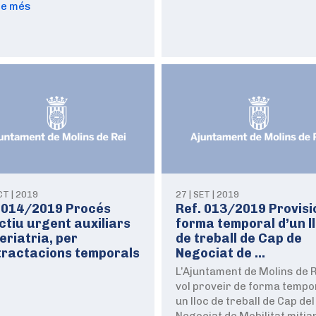
re més
CT | 2019
27 | SET | 2019
. 014/2019 Procés
Ref. 013/2019 Provisi
ctiu urgent auxiliars
forma temporal d’un l
eriatria, per
de treball de Cap de
tractacions temporals
Negociat de …
L’Ajuntament de Molins de 
vol proveir de forma tempo
un lloc de treball de Cap del
Negociat de Mobilitat mitj