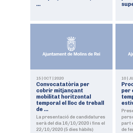
…
supe
15 | OCT | 2020
10 | J
Convocatatòria per
Proc
cobrir mitjançant
per 
mobilitat horitzontal
temp
temporal el lloc de treball
esti
de …
Prese
La presentació de candidatures
pers
serà del dia 16/10/2020 i fins el
part 
22/10/2020 (5 dies hàbils)
de fe