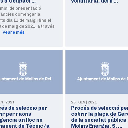
ns d’Ocupaci …
voluntària, del ll …
rmini de presentació
stàncies començaria
ts dia 11 de maig i fins el
0 de maig de 2021, a través
…
Veure més
EN | 2021
25 | GEN | 2021
és de selecció per
Procés de selecció pe
ir per raons
cobrir la plaça de Ger
gència un lloc no
de la societat pública
manent de Tècnic/a
Molins Energia, S. …