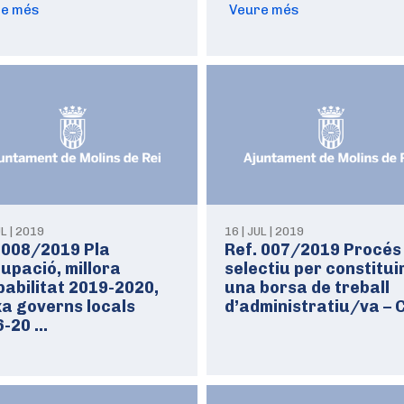
re més
Veure més
UL | 2019
16 | JUL | 2019
 008/2019 Pla
Ref. 007/2019 Procés
upació, millora
selectiu per constitui
abilitat 2019-2020,
una borsa de treball
a governs locals
d’administratiu/va – 
6-20 …