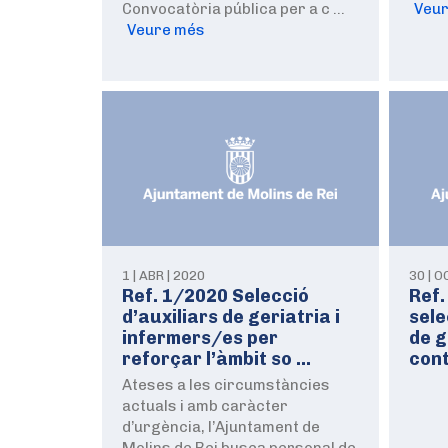
Convocatòria pública per a c …
Veu
Veure més
1 | ABR | 2020
30 | O
Ref. 1/2020 Selecció
Ref
d’auxiliars de geriatria i
sele
infermers/es per
de g
reforçar l’àmbit so …
con
Ateses a les circumstàncies
actuals i amb caràcter
d’urgència, l’Ajuntament de
Molins de Rei busca personal de