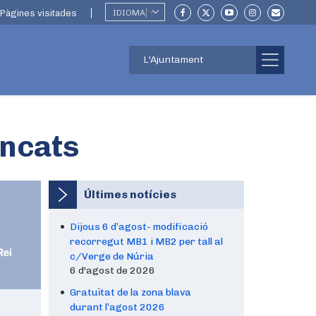
Pàgines visitades
IDIOMA
▼
L'Ajuntament
ncats
Últimes notícies
Dijous 6 d’agost- modificació
recorregut MB1 i MB2 per tall al
c/Verge de Núria
6 d'agost de 2026
Gratuïtat de la zona blava
durant l’agost 2026