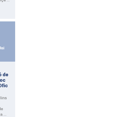
ó de
loc
Ofic
lins
de
la …