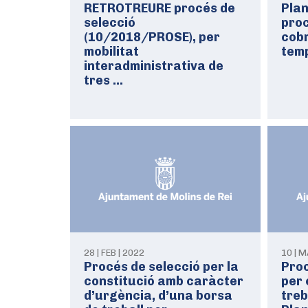
RETROTREURE procés de
Pla
selecció
proc
(10/2018/PROSE), per
cobr
mobilitat
temp
interadministrativa de
tres …
28 | FEB | 2022
10 | M
Procés de selecció per la
Proc
constitució amb caràcter
per 
d’urgència, d’una borsa
treb