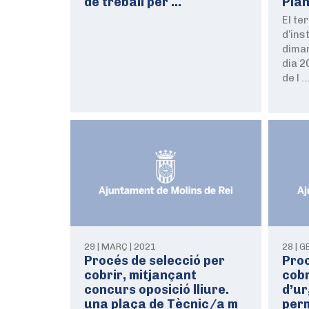
de treball per …
Pla
El te
d’in
dimar
dia 2
de l 
29 | MARÇ | 2021
28 | G
Procés de selecció per
Proc
cobrir, mitjançant
cobr
concurs oposició lliure.
d’ur
una plaça de Tècnic/a m
per