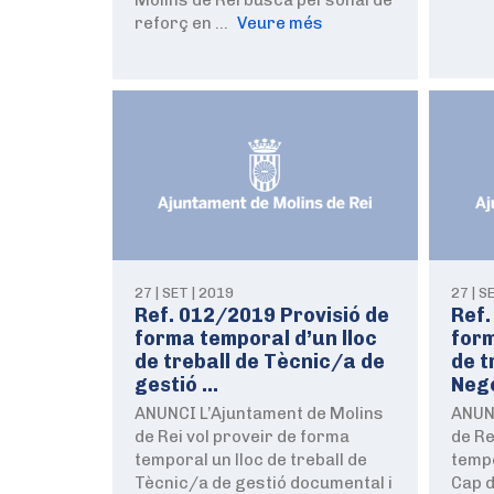
reforç en …
Veure més
27 | SET | 2019
27 | S
Ref. 012/2019 Provisió de
Ref.
forma temporal d’un lloc
form
de treball de Tècnic/a de
de t
gestió …
Neg
ANUNCI L’Ajuntament de Molins
ANUN
de Rei vol proveir de forma
de Re
temporal un lloc de treball de
tempo
Tècnic/a de gestió documental i
Cap d