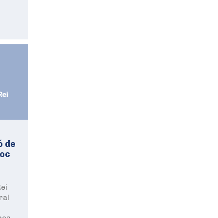
ó de
loc
Rei
ral
ança …