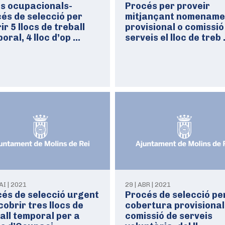
ns ocupacionals-
Procés per proveir
és de selecció per
mitjançant nomename
ir 5 llocs de treball
provisional o comissió
oral, 4 lloc d’op …
serveis el lloc de treb
AI | 2021
29 | ABR | 2021
és de selecció urgent
Procés de selecció per
cobrir tres llocs de
cobertura provisional
all temporal per a
comissió de serveis