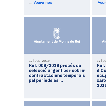
…
Veure més
Veu
17 | JUL | 2019
17 | J
Ref. 009/2019 procés de
Ref.
selecció urgent per cobrir
d’Oc
contractacions temporals
ocup
pel període es …
xarx
201