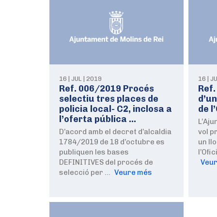
16 | JUL | 2019
16 | J
Ref. 006/2019 Procés
Ref.
selectiu tres places de
d’un
policia local- C2, inclosa a
de l
l’oferta pública …
L’Aju
D’acord amb el decret d’alcaldia
vol p
1784/2019 de 18 d’octubre es
un ll
publiquen les bases
l’Ofi
DEFINITIVES del procés de
Veu
selecció per …
Veure més