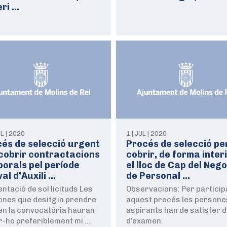
ri …
UL | 2020
1 | JUL | 2020
és de selecció urgent
Procés de selecció pe
cobrir contractacions
cobrir, de forma inter
orals pel període
el lloc de Cap del Neg
val d’Auxili …
de Personal …
ntació de sol·licituds Les
Observacions: Per particip
ones que desitgin prendre
aquest procés les persone
en la convocatòria hauran
aspirants han de satisfer 
r-ho preferiblement mi …
d’examen.