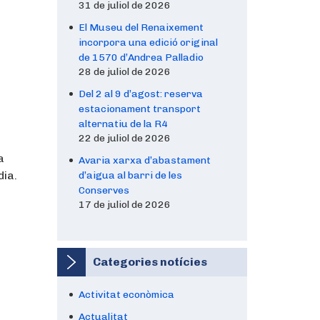
31 de juliol de 2026
El Museu del Renaixement
incorpora una edició original
de 1570 d’Andrea Palladio
28 de juliol de 2026
Del 2 al 9 d’agost: reserva
estacionament transport
t
alternatiu de la R4
22 de juliol de 2026
a
Avaria xarxa d’abastament
dia.
d’aigua al barri de les
Conserves
17 de juliol de 2026
Categories notícies
Activitat econòmica
Actualitat