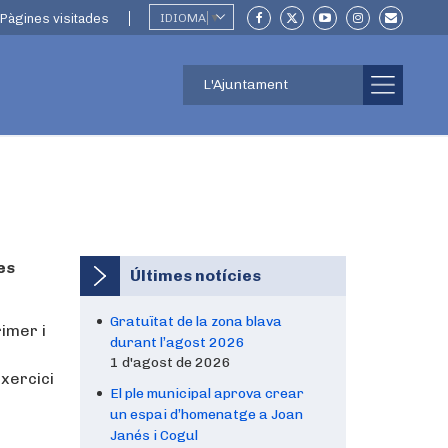
Pàgines visitades
IDIOMA
▼
L'Ajuntament
es
Últimes notícies
Gratuïtat de la zona blava
imer i
durant l’agost 2026
1 d'agost de 2026
exercici
El ple municipal aprova crear
un espai d’homenatge a Joan
Janés i Cogul