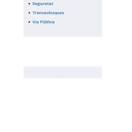
Seguretat
Trencaclosques
Via Pública