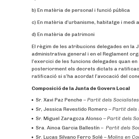
b) En matèria de personal i funció pública
c) En matèria d’urbanisme, habitatge i medi 
d) En matèria de patrimoni
El règim de les atribucions delegades en la J
administrativa general i en el Reglament org
l’exercici de les funcions delegades quan en
posteriorment els decrets dictats a ratifica
ratificació si s’ha acordat l’avocació del con
Composició de la Junta de Govern Local
Sr. Xavi Paz Penche –
Partit dels Socialiste
Sr, Jessica Revestido Romero –
Partit dels
Sr. Miguel Zaragoza Alonso –
Partit dels S
Sra. Ainoa Garcia Ballestín –
Partit dels So
Sr. Lucas Silvano Ferro Solé –
Molins en C